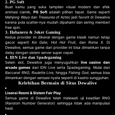
2. PG Soft
Buat kamu yang suka tampilan visual modern dan efek
animasi ciamik,
PG Soft
adalah pilihan tepat. Game seperti
Mahjong Ways
dan
Treasures of Aztec
jadi favorit di Dewalive
karena pola scatter-nya mudah dipahami dan sering memberi
free spin.
3. Habanero & Joker Gaming
Kedua provider ini dikenal dengan game klasik namun tetap
gacor seperti
Koi Gate
,
Hot Hot Fruit
, dan
Roma X
. Di
Dewalive, semua game dari provider ini bisa dimainkan tanpa
delay dengan sistem server super cepat.
4. IDN Live dan Spadegaming
Selain slot, Dewalive juga menyuguhkan
live casino dan
arcade games
dari IDN Live serta Spadegaming. Mulai dari
Baccarat RNG
,
Roulette Live
, hingga
Fishing God
, semua bisa
dimainkan dengan sensasi nyata seperti di kasino sungguhan.
Kelebihan Bermain di Situs Dewalive
Lisensi Resmi & Sistem Fair Play
Semua game di Dewalive telah melewati uji keadilan RNG
(Random Number Generator) sehingga tidak ada manipulasi
hasil.