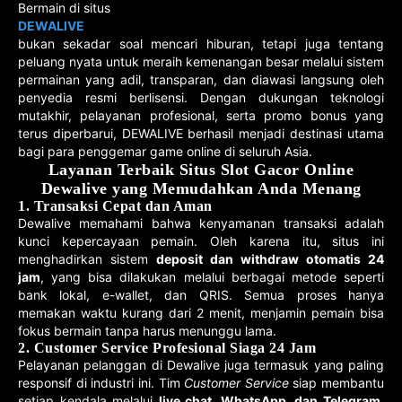
Bermain di situs
DEWALIVE
bukan sekadar soal mencari hiburan, tetapi juga tentang
peluang nyata untuk meraih kemenangan besar melalui sistem
permainan yang adil, transparan, dan diawasi langsung oleh
penyedia resmi berlisensi. Dengan dukungan teknologi
mutakhir, pelayanan profesional, serta promo bonus yang
terus diperbarui, DEWALIVE berhasil menjadi destinasi utama
bagi para penggemar game online di seluruh Asia.
Layanan Terbaik Situs Slot Gacor Online
Dewalive yang Memudahkan Anda Menang
1. Transaksi Cepat dan Aman
Dewalive memahami bahwa kenyamanan transaksi adalah
kunci kepercayaan pemain. Oleh karena itu, situs ini
menghadirkan sistem
deposit dan withdraw otomatis 24
jam
, yang bisa dilakukan melalui berbagai metode seperti
bank lokal, e-wallet, dan QRIS. Semua proses hanya
memakan waktu kurang dari 2 menit, menjamin pemain bisa
fokus bermain tanpa harus menunggu lama.
2. Customer Service Profesional Siaga 24 Jam
Pelayanan pelanggan di Dewalive juga termasuk yang paling
responsif di industri ini. Tim
Customer Service
siap membantu
setiap kendala melalui
live chat, WhatsApp, dan Telegram
,