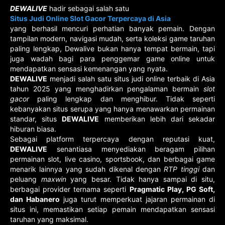
DEWALIVE
hadir sebagai salah satu
Situs Judi Online Slot Gacor Terpercaya di Asia
yang berhasil mencuri perhatian banyak pemain. Dengan
tampilan modern, navigasi mudah, serta koleksi game taruhan
paling lengkap, Dewalive bukan hanya tempat bermain, tapi
juga wadah bagi para penggemar game online untuk
mendapatkan sensasi kemenangan yang nyata.
DEWALIVE
menjadi salah satu situs judi online terbaik di Asia
tahun 2025 yang menghadirkan pengalaman bermain
slot
gacor
paling lengkap dan menghibur. Tidak seperti
kebanyakan situs serupa yang hanya menawarkan permainan
standar, situs
DEWALIVE
memberikan lebih dari sekadar
hiburan biasa.
Sebagai platform terpercaya dengan reputasi kuat,
DEWALIVE
senantiasa menyediakan beragam pilihan
permainan slot, live casino, sportsbook, dan berbagai game
menarik lainnya yang sudah dikenal dengan
RTP tinggi
dan
peluang
maxwin
yang besar. Tidak hanya sampai di situ,
berbagai provider ternama seperti
Pragmatic Play, PG Soft,
dan Habanero
juga turut memperkuat jajaran permainan di
situs ini, memastikan setiap pemain mendapatkan sensasi
taruhan yang maksimal.